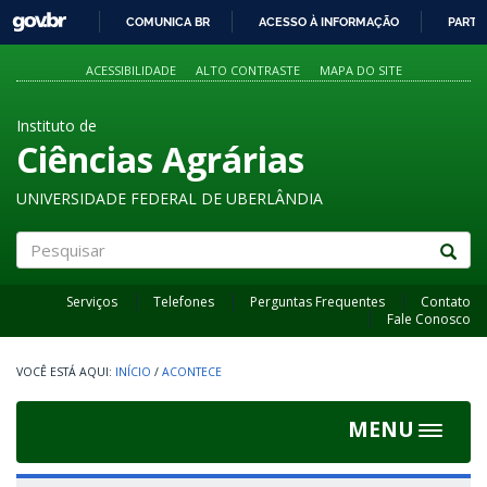
GOVBR
COMUNICA BR
ACESSO À INFORMAÇÃO
PARTI
IR
PARA
ACESSIBILIDADE
ALTO CONTRASTE
MAPA DO SITE
O
CONTEÚDO
Instituto de
Ciências Agrárias
UNIVERSIDADE FEDERAL DE UBERLÂNDIA
Pesquisar
Serviços
Telefones
Perguntas Frequentes
Contato
Fale Conosco
INÍCIO
/
ACONTECE
MENU
Toggle
navigat