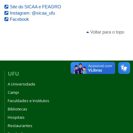
Site do SICAA e FEAGRO
Instagram: @sicaa_ufu
Facebook
Voltar para o topo
UFU
A Universidade
Campi
Faculdades e Institutos
Bibliotecas
Hospitais
Restaurantes