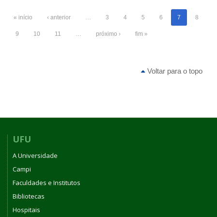
« início
‹ anterior
…
3
4
5
6
7
8
9
10
11
…
próximo ›
fim »
Voltar para o topo
UFU
A Universidade
Campi
Faculdades e Institutos
Bibliotecas
Hospitais