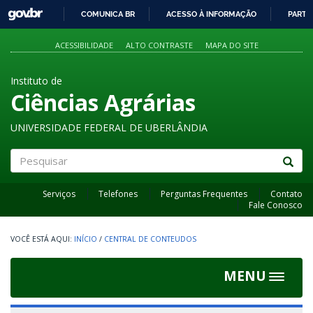
GOVBR
COMUNICA BR
ACESSO À INFORMAÇÃO
PARTI
IR
PARA
ACESSIBILIDADE
ALTO CONTRASTE
MAPA DO SITE
O
CONTEÚDO
Instituto de
Ciências Agrárias
UNIVERSIDADE FEDERAL DE UBERLÂNDIA
Pesquisar
Serviços
Telefones
Perguntas Frequentes
Contato
Fale Conosco
INÍCIO
/
CENTRAL DE CONTEUDOS
MENU
Toggle
navigat